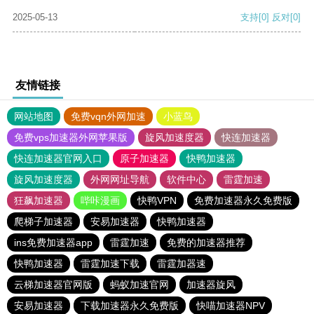
2025-05-13
支持
[0]
反对
[0]
友情链接
网站地图
免费vqn外网加速
小蓝鸟
免费vps加速器外网苹果版
旋风加速度器
快连加速器
快连加速器官网入口
原子加速器
快鸭加速器
旋风加速度器
外网网址导航
软件中心
雷霆加速
狂飙加速器
哔咔漫画
快鸭VPN
免费加速器永久免费版
爬梯子加速器
安易加速器
快鸭加速器
ins免费加速器app
雷霆加速
免费的加速器推荐
快鸭加速器
雷霆加速下载
雷霆加器速
云梯加速器官网版
蚂蚁加速官网
加速器旋风
安易加速器
下载加速器永久免费版
快喵加速器NPV