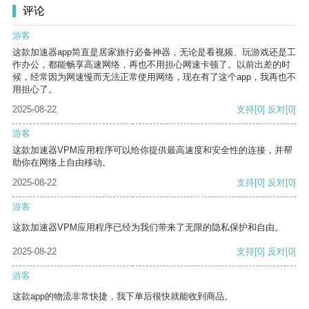
评论
游客
这款加速器app简直是居家旅行必备神器，无论是看视频、玩游戏还是工
作办公，都能畅享高速网络，再也不用担心网速卡顿了。以前出差的时
候，经常因为网速慢而无法正常使用网络，现在有了这个app，我再也不
用担心了。
2025-08-22
支持
[0]
反对
[0]
游客
这款加速器VPM应用程序可以给你提供最高速度和安全性的连接，并帮
助你在网络上自由移动。
2025-08-22
支持
[0]
反对
[0]
游客
这款加速器VPM应用程序已经为我们带来了无限的隐私保护和自由。
2025-08-22
支持
[0]
反对
[0]
游客
这款app的物流非常快捷，我下单后很快就能收到商品。