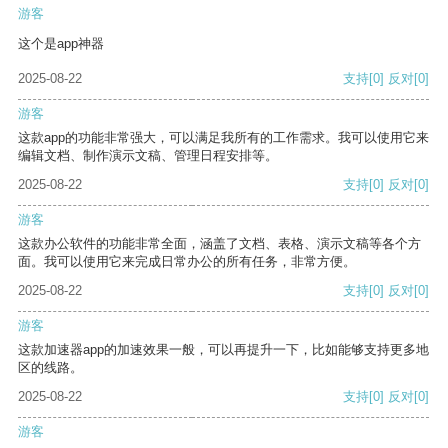
游客
这个是app神器
2025-08-22
支持
[0]
反对
[0]
游客
这款app的功能非常强大，可以满足我所有的工作需求。我可以使用它来
编辑文档、制作演示文稿、管理日程安排等。
2025-08-22
支持
[0]
反对
[0]
游客
这款办公软件的功能非常全面，涵盖了文档、表格、演示文稿等各个方
面。我可以使用它来完成日常办公的所有任务，非常方便。
2025-08-22
支持
[0]
反对
[0]
游客
这款加速器app的加速效果一般，可以再提升一下，比如能够支持更多地
区的线路。
2025-08-22
支持
[0]
反对
[0]
游客