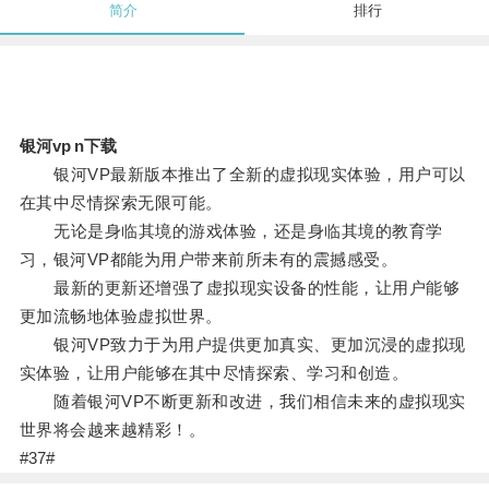
简介
排行
银河vp n下载
银河VP最新版本推出了全新的虚拟现实体验，用户可以
在其中尽情探索无限可能。
无论是身临其境的游戏体验，还是身临其境的教育学
习，银河VP都能为用户带来前所未有的震撼感受。
最新的更新还增强了虚拟现实设备的性能，让用户能够
更加流畅地体验虚拟世界。
银河VP致力于为用户提供更加真实、更加沉浸的虚拟现
实体验，让用户能够在其中尽情探索、学习和创造。
随着银河VP不断更新和改进，我们相信未来的虚拟现实
世界将会越来越精彩！。
#37#