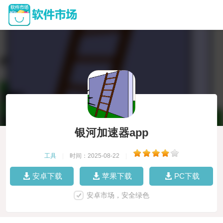
银河加速器app
工具
|
时间：2025-08-22
|
安卓下载
苹果下载
PC下载
安卓市场，安全绿色