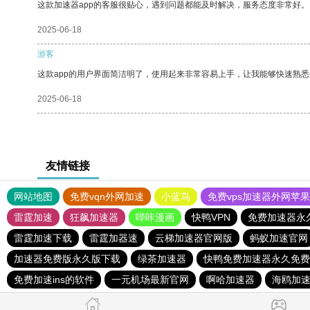
这款加速器app的客服很贴心，遇到问题都能及时解决，服务态度非常好。
2025-06-18
游客
这款app的用户界面简洁明了，使用起来非常容易上手，让我能够快速熟
2025-06-18
友情链接
网站地图
免费vqn外网加速
小蓝鸟
免费vps加速器外网苹
雷霆加速
狂飙加速器
哔咔漫画
快鸭VPN
免费加速器永
雷霆加速下载
雷霆加器速
云梯加速器官网版
蚂蚁加速官网
加速器免费版永久版下载
绿茶加速器
快鸭免费加速器永久免费
免费加速ins的软件
一元机场最新官网
啊哈加速器
海鸥加