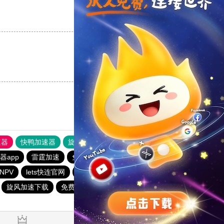
支持
[0]
反对
[0]
支持
[0]
反对
[0]
速器
快鸭加速器
旋风加速度器
外网网址导航
软件中心
器app
雷霆加速
免费的加速器推荐
快鸭加速器
NPV
lets快连官网
西柚加速器
小黄鸭vp加速
旋风加速下载
免费加速器永久免费版
一元机场. com