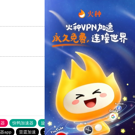
支持
[0]
反对
[0]
支持
[0]
反对
[0]
支持
[0]
反对
[0]
速器
快鸭加速器
旋风加速度器
外网网址导航
软件中心
器app
雷霆加速
免费的加速器推荐
快鸭加速器