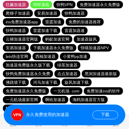
狂飙加速器
哔咔漫画
快鸭VPN
免费加速器永久免费版
爬梯子加速器
安易加速器
快鸭加速器
ins免费加速器app
雷霆加速
免费的加速器推荐
快鸭加速器
雷霆加速下载
雷霆加器速
云梯加速器官网版
蚂蚁加速官网
加速器旋风
安易加速器
下载加速器永久免费版
快喵加速器NPV
lets快连官网
西柚加速器
小黄鸭vp加速
加速器免费版永久版下载
绿茶加速器
快鸭免费加速器永久免费
点点加速器
黑洞加速器最新版
佛跳墙下载
河马加速下载
旋风加速下载
免费加速器永久免费版
一元机场. com
免费加速ins的软件
一元机场最新官网
啊哈加速器
海鸥加速器官方版
快鸭加速器app
起飞加速器
永久免费使用的加速器
下载
0.019741s
首页
安卓
苹果
排行
推荐